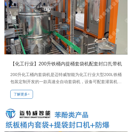
【化工行业】200升铁桶内提桶套袋机配套封口扎带机
200升化工桶内套袋机是迈特威智能为化工行业大型200L铁桶
包装定制开发的一款高速全自动套袋机，设备可配套灌装机、
提袋封口机（迈特威系列）、自动扎带机（迈特威系列）使用
了解更多+
实现自动化生产！产品相关资料个性定制请联系1581753030
2