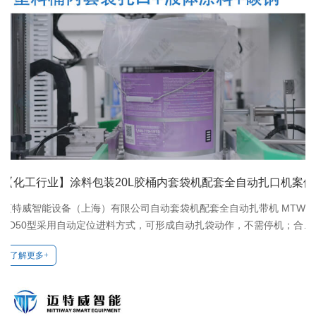
【化工行业】涂料包装20L胶桶内套袋机配套全自动扎口机案例
迈特威智能设备（上海）有限公司自动套袋机配套全自动扎带机 MTW-
ZD50型采用自动定位进料方式，可形成自动扎袋动作，不需停机；合理
化设计，自动折好袋子并扎袋；可与套袋机等设备自动化包装流水线配
了解更多+
套使用。联系电话15817530302